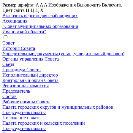
Размер шрифта:
A
A
A
Изображения
Выключить
Включить
Цвет сайта
Ц
Ц
Ц
Х
Включить версию для слабовидящих
Ассоциация
"Совет муниципальных образований
Ивановской области"
Совет
История Совета
Учредительные документы (устав, учредительный договор)
Органы управления Совета
Съезд
Президиум Совета
Исполнительный директор
Контрольный орган Совета
Ревизионная комиссия
Председатель
Состав
Рабочие органы Совета
Палата городских округов и муниципальных районов
Председатель палаты
Положение палаты
Палата городских и сельских поселений
Председатель палаты