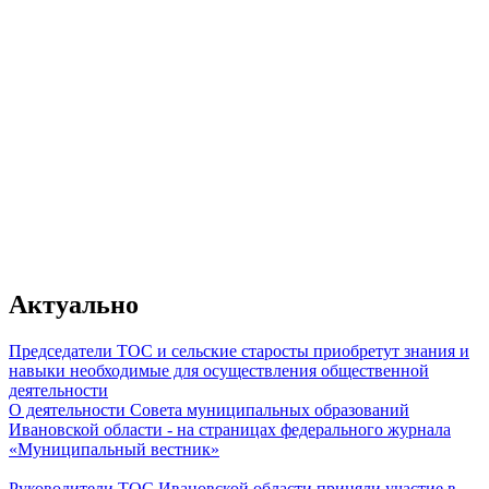
От качества работы муниципального
зависит главное - уровень жизни гр
Актуально
Председатели ТОС и сельские старосты приобретут знания и
навыки необходимые для осуществления общественной
деятельности
О деятельности Совета муниципальных образований
Владимир Путин
Ивановской области - на страницах федерального журнала
«Муниципальный вестник»
Руководители ТОС Ивановской области приняли участие в