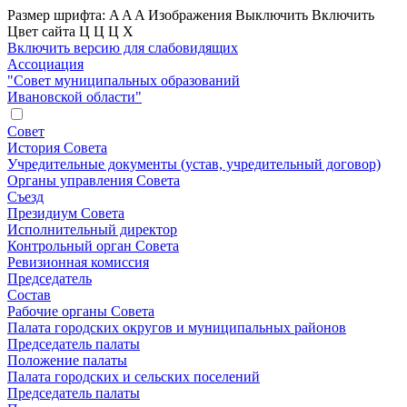
Размер шрифта:
A
A
A
Изображения
Выключить
Включить
Цвет сайта
Ц
Ц
Ц
Х
Включить версию для слабовидящих
Ассоциация
"Совет муниципальных образований
Ивановской области"
Совет
История Совета
Учредительные документы (устав, учредительный договор)
Органы управления Совета
Съезд
Президиум Совета
Исполнительный директор
Контрольный орган Совета
Ревизионная комиссия
Председатель
Состав
Рабочие органы Совета
Палата городских округов и муниципальных районов
Председатель палаты
Положение палаты
Палата городских и сельских поселений
Председатель палаты