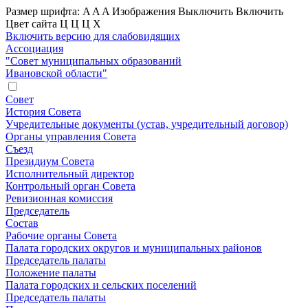
Размер шрифта:
A
A
A
Изображения
Выключить
Включить
Цвет сайта
Ц
Ц
Ц
Х
Включить версию для слабовидящих
Ассоциация
"Совет муниципальных образований
Ивановской области"
Совет
История Совета
Учредительные документы (устав, учредительный договор)
Органы управления Совета
Съезд
Президиум Совета
Исполнительный директор
Контрольный орган Совета
Ревизионная комиссия
Председатель
Состав
Рабочие органы Совета
Палата городских округов и муниципальных районов
Председатель палаты
Положение палаты
Палата городских и сельских поселений
Председатель палаты