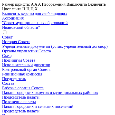
Размер шрифта:
A
A
A
Изображения
Выключить
Включить
Цвет сайта
Ц
Ц
Ц
Х
Включить версию для слабовидящих
Ассоциация
"Совет муниципальных образований
Ивановской области"
Совет
История Совета
Учредительные документы (устав, учредительный договор)
Органы управления Совета
Съезд
Президиум Совета
Исполнительный директор
Контрольный орган Совета
Ревизионная комиссия
Председатель
Состав
Рабочие органы Совета
Палата городских округов и муниципальных районов
Председатель палаты
Положение палаты
Палата городских и сельских поселений
Председатель палаты