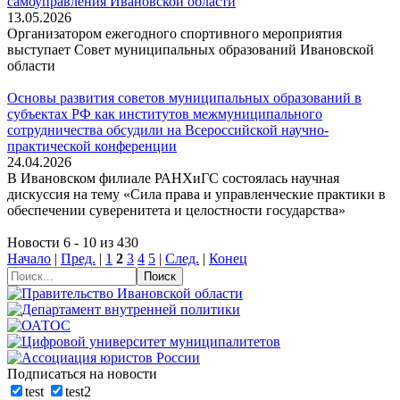
самоуправления Ивановской области
13.05.2026
Организатором ежегодного спортивного мероприятия
выступает Совет муниципальных образований Ивановской
области
Основы развития советов муниципальных образований в
субъектах РФ как институтов межмуниципального
сотрудничества обсудили на Всероссийской научно-
практической конференции
24.04.2026
В Ивановском филиале РАНХиГС состоялась научная
дискуссия на тему «Сила права и управленческие практики в
обеспечении суверенитета и целостности государства»
Новости 6 - 10 из 430
Начало
|
Пред.
|
1
2
3
4
5
|
След.
|
Конец
Подписаться на новости
test
test2