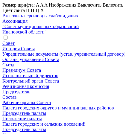
Размер шрифта:
A
A
A
Изображения
Выключить
Включить
Цвет сайта
Ц
Ц
Ц
Х
Включить версию для слабовидящих
Ассоциация
"Совет муниципальных образований
Ивановской области"
Совет
История Совета
Учредительные документы (устав, учредительный договор)
Органы управления Совета
Съезд
Президиум Совета
Исполнительный директор
Контрольный орган Совета
Ревизионная комиссия
Председатель
Состав
Рабочие органы Совета
Палата городских округов и муниципальных районов
Председатель палаты
Положение палаты
Палата городских и сельских поселений
Председатель палаты