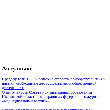
От качества работы муниципального
зависит главное - уровень жизни гр
Актуально
Председатели ТОС и сельские старосты приобретут знания и
навыки необходимые для осуществления общественной
деятельности
О деятельности Совета муниципальных образований
Владимир Путин
Ивановской области - на страницах федерального журнала
«Муниципальный вестник»
Спорт не только повышает силу и выносливость, но и