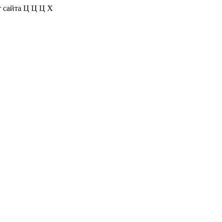
 сайта
Ц
Ц
Ц
Х