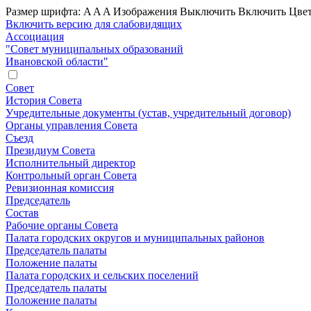
Размер шрифта:
A
A
A
Изображения
Выключить
Включить
Цвет
Включить версию для слабовидящих
Ассоциация
"Совет муниципальных образований
Ивановской области"
Совет
История Совета
Учредительные документы (устав, учредительный договор)
Органы управления Совета
Съезд
Президиум Совета
Исполнительный директор
Контрольный орган Совета
Ревизионная комиссия
Председатель
Состав
Рабочие органы Совета
Палата городских округов и муниципальных районов
Председатель палаты
Положение палаты
Палата городских и сельских поселений
Председатель палаты
Положение палаты