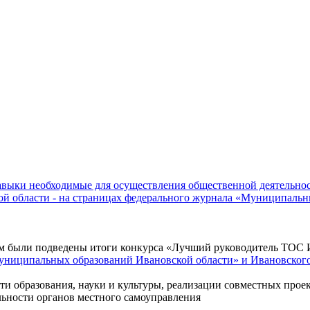
зависит глав
навыки необходимые для осуществления общественной деятельно
ой области - на страницах федерального журнала «Муниципаль
ром были подведены итоги конкурса «Лучший руководитель ТОС И
муниципальных образований Ивановской области» и Ивановско
ти образования, науки и культуры, реализации совместных прое
льности органов местного самоуправления