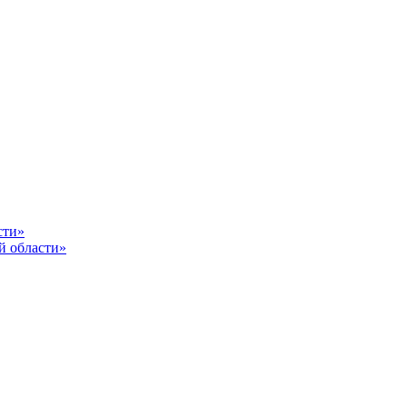
сти»
й области»
От каче