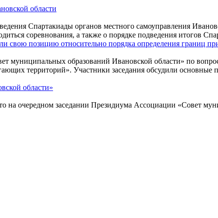
ановской области
оведения Спартакиады органов местного самоуправления Ивановс
одиться соревнования, а также о порядке подведения итогов Сп
али свою позицию относительно порядка определения границ п
овет муниципальных образований Ивановской области» по вопро
гающих территорий». Участники заседания обсудили основные п
вской области»
то на очередном заседании Президиума Ассоциации «Совет муни