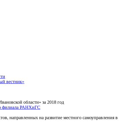
ное - уровень жизни граждан России
сти
ный вестник»
Владимир Путин
вановской области» за 2018 год
го филиала РАНХиГС
ктов, направленных на развитие местного самоуправления в