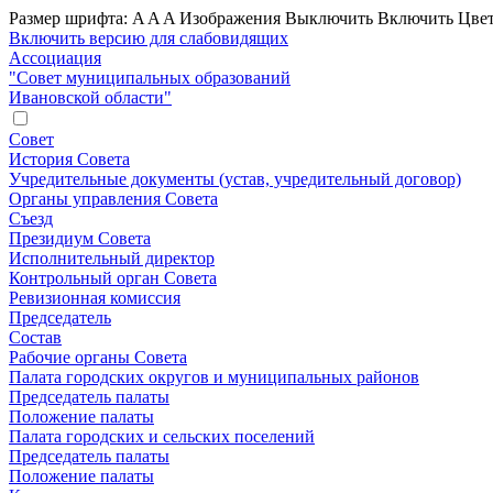
Размер шрифта:
A
A
A
Изображения
Выключить
Включить
Цвет
Включить версию для слабовидящих
Ассоциация
"Совет муниципальных образований
Ивановской области"
Совет
История Совета
Учредительные документы (устав, учредительный договор)
Органы управления Совета
Съезд
Президиум Совета
Исполнительный директор
Контрольный орган Совета
Ревизионная комиссия
Председатель
Состав
Рабочие органы Совета
Палата городских округов и муниципальных районов
Председатель палаты
Положение палаты
Палата городских и сельских поселений
Председатель палаты
Положение палаты