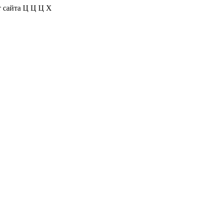
 сайта
Ц
Ц
Ц
Х