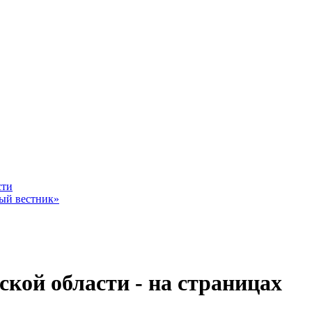
ное - уровень жизни граждан России
сти
ный вестник»
Владимир Путин
кой области - на страницах