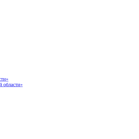
сти»
й области»
От каче