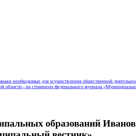
зависит глав
навыки необходимые для осуществления общественной деятельно
ой области - на страницах федерального журнала «Муниципаль
ипальных образований Ивановс
ципальный вестник»