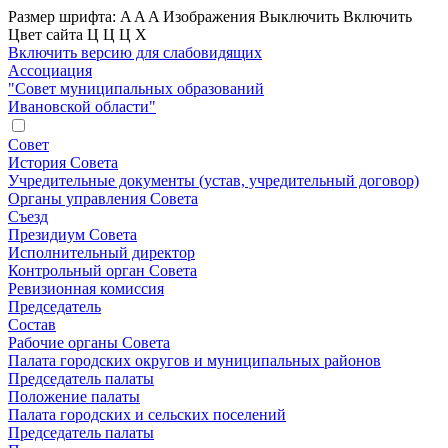
Размер шрифта:
A
A
A
Изображения
Выключить
Включить
Цвет сайта
Ц
Ц
Ц
Х
Включить версию для слабовидящих
Ассоциация
"Совет муниципальных образований
Ивановской области"
Совет
История Совета
Учредительные документы (устав, учредительный договор)
Органы управления Совета
Съезд
Президиум Совета
Исполнительный директор
Контрольный орган Совета
Ревизионная комиссия
Председатель
Состав
Рабочие органы Совета
Палата городских округов и муниципальных районов
Председатель палаты
Положение палаты
Палата городских и сельских поселений
Председатель палаты