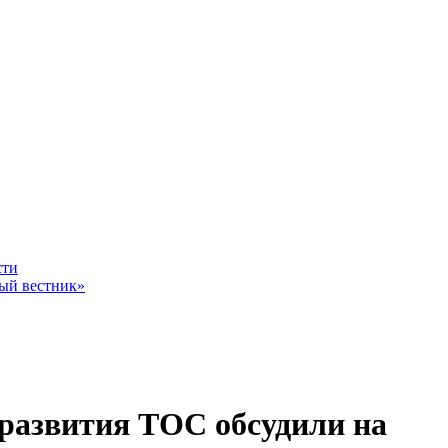
ное - уровень жизни граждан России
сти
ный вестник»
Владимир Путин
развития ТОС обсудили на