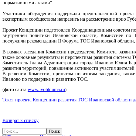
нормативными актами".
Участники обсуждения поддержали представленный проект
экспертным сообществом направить на рассмотрение врио Губе
Проект Концепции подготовлен Координационным советом по
внутренней политики Ивановской области, Комиссией по 
послужили рекомендации II Форума ТОС Ивановской области, к
В рамках заседания Комиссии председатель Комитета развит
также основные результаты и перспективы развития системы Т
Заместитель Главы Администрации города Иваново Юлия Бару
развития территорий, повышение активности участия жителей
В решении Комиссии, принятом по итогам заседания, также
Иваново по поддержке и развитию ТОС.
(фото сайта
www.ivoblduma.ru
)
Текст проекта Концепции развития ТОС Ивановской области д
Возврат к списку