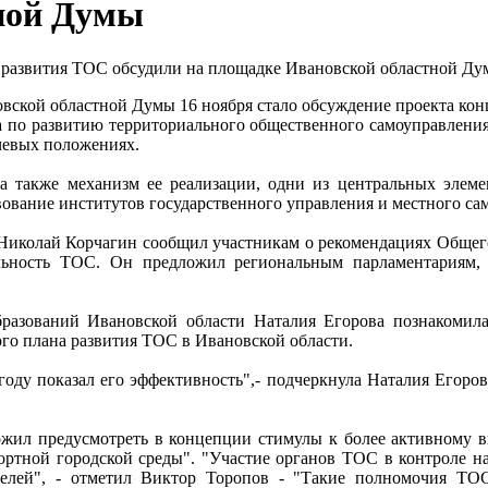
ной Думы
вской областной Думы 16 ноября стало обсуждение проекта ко
 по развитию территориального общественного самоуправления 
ючевых положениях.
 а также механизм ее реализации, одни из центральных элеме
ование институтов государственного управления и местного са
Николай Корчагин сообщил участникам о рекомендациях Общего
ельность ТОС. Он предложил региональным парламентариям
разований Ивановской области Наталия Егорова познакомил
ого плана развития ТОС в Ивановской области.
оду показал его эффективность",- подчеркнула Наталия Егоров
жил предусмотреть в концепции стимулы к более активному 
ртной городской среды". "Участие органов ТОС в контроле над
елей", - отметил Виктор Торопов - "Такие полномочия ТО