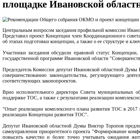
площадке Ивановской област
Центральным вопросом заседания профильной комиссии Ивано
Представил проект Концепции член Координационного совета
об этапах подготовки концепции, а также о ее структуре и кл
Участники заседания обсудили правовой статус Концепции,
государственной программе Ивановской области "Совершенств
Председатель Комиссии депутат Ивановской областной Думы 
совершенствованию законодательства, регулирующего деят
соответствующих законопроектов.
Врио исполнительного директора Совета муниципальных об
поддержке ТОС, а также с результатами реализации комплексн
"Опыт реализации комплексного плана развития ТОС в 2017 г
реализации Концепции развития ТОС".
Депутат Ивановской областной Думы Виктор Торопов предло
самоуправления приоритетного проекта "Формирование комфо
повысить качество и более точно учитывать ожидания жит