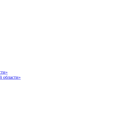
сти»
й области»
От каче