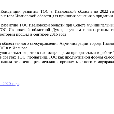
 Концепции развития ТОС в Ивановской области до 2022 го
рнатора Ивановской области для принятия решения о придании 
 развитию ТОС Ивановской области при Совете муниципальных 
ТОС Ивановской областной Думы, научным и экспертным со
оторый прошел в сентябре 2016 года.
ия общественного самоуправления Администрации города Ивано
ОС в г. Иванове.
лина отметила, что в настоящее время приоритетами в работе 
 в советах ТОС, пропаганда ТОС как продуктивной формы само
 нашла отражение рекомендация органам местного самоуправл
о 2020 года
.