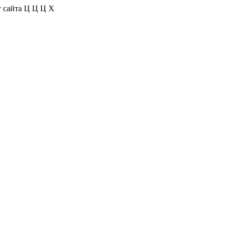
 сайта
Ц
Ц
Ц
Х