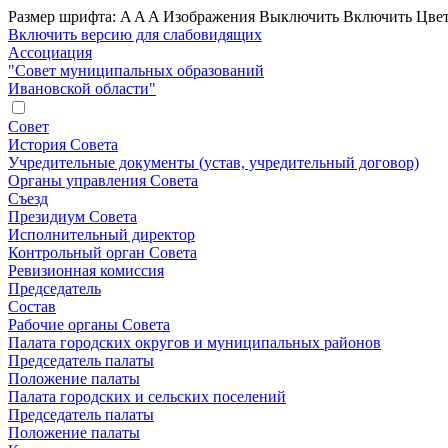
Размер шрифта:
A
A
A
Изображения
Выключить
Включить
Цвет
Включить версию для слабовидящих
Ассоциация
"Совет муниципальных образований
Ивановской области"
Совет
История Совета
Учредительные документы (устав, учредительный договор)
Органы управления Совета
Съезд
Президиум Совета
Исполнительный директор
Контрольный орган Совета
Ревизионная комиссия
Председатель
Состав
Рабочие органы Совета
Палата городских округов и муниципальных районов
Председатель палаты
Положение палаты
Палата городских и сельских поселений
Председатель палаты
Положение палаты