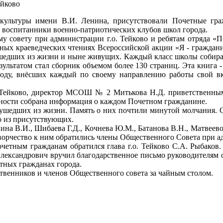
культуры имени В.И. Ленина, присутствовали Почетные гра
, воспитанники военно-патриотических клубов школ города.
му совету при администрации г.о. Тейково и ребятам отряда 
стных краеведческих чтениях Всероссийской акции «Я - граждан
шедших из жизни и ныне живущих. Каждый класс школы собирал 
зультатом стал сборник объемом более 130 страниц. Эта книга 
оду, внёсших каждый по своему направлению работы свой вкл
. Тейково, директор МСОШ № 2 Митькова Н.Д. приветственным
ьности собрана информация о каждом Почетном гражданине.
 ушедших из жизни. Память о них почтили минутой молчания. 
о из присутствующих.
а В.И., Шибаева Г.Д., Кочнева Ю.М., Батанова В.Н., Матвеево
творчество к ним обратились члены Общественного Совета при а
четным гражданам обратился глава г.о. Тейково С.А. Рыбаков
й Александрович вручил благодарственное письмо руководител
тных гражданах города.
твенников и членов Общественного совета за чайным столом.