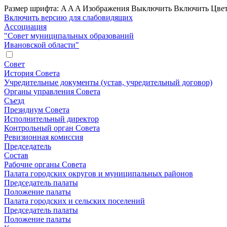
Размер шрифта:
A
A
A
Изображения
Выключить
Включить
Цвет
Включить версию для слабовидящих
Ассоциация
"Совет муниципальных образований
Ивановской области"
Совет
История Совета
Учредительные документы (устав, учредительный договор)
Органы управления Совета
Съезд
Президиум Совета
Исполнительный директор
Контрольный орган Совета
Ревизионная комиссия
Председатель
Состав
Рабочие органы Совета
Палата городских округов и муниципальных районов
Председатель палаты
Положение палаты
Палата городских и сельских поселений
Председатель палаты
Положение палаты