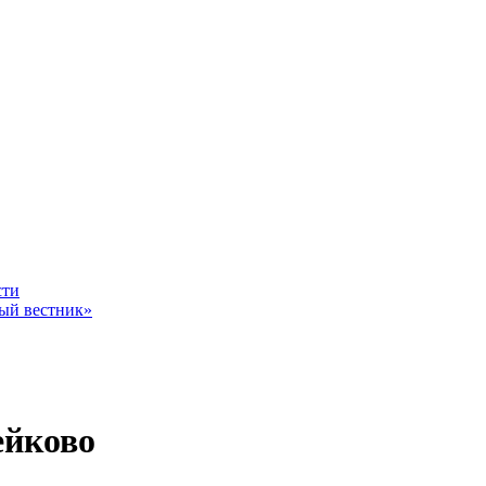
ное - уровень жизни граждан России
сти
ный вестник»
Владимир Путин
ейково