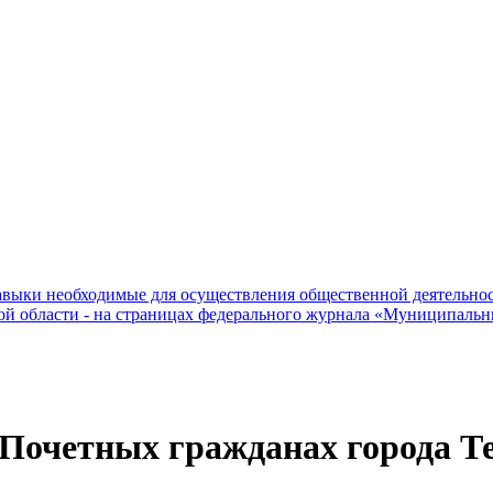
зависит глав
навыки необходимые для осуществления общественной деятельно
ой области - на страницах федерального журнала «Муниципаль
 Почетных гражданах города Т