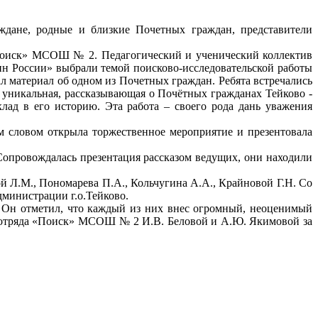
ждане, родные и близкие Почетных граждан, представители
«Поиск» МСОШ № 2. Педагогический и ученический коллектив
ин России» выбрали темой поисково-исследовательской работы
материал об одном из Почетных граждан. Ребята встречались
- уникальная, рассказывающая о Почётных гражданах Тейково -
ад в его историю. Эта работа – своего рода дань уважения
 словом открыла торжественное мероприятие и презентовала
Сопровождалась презентация рассказом ведущих, они находили
й Л.М., Пономарева П.А., Кольчугина А.А., Крайновой Г.Н. Со
дминистрации г.о.Тейково.
. Он отметил, что каждый из них внес огромный, неоценимый
ям отряда «Поиск» МСОШ № 2 И.В. Беловой и А.Ю. Якимовой за