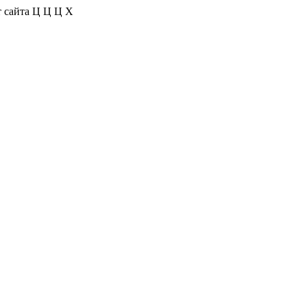
 сайта
Ц
Ц
Ц
Х