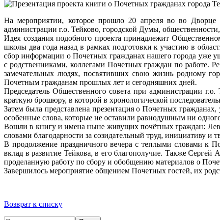
На мероприятии, которое прошло 20 апреля во во Дворце 
администрации г.о. Тейково, городской Думы, общественности
Идея создания подобного проекта принадлежит Общественно
школы два года назад в рамках подготовки к участию в обла
сбор информации о Почетных гражданах нашего города уже у
с родственниками, коллегами Почетных граждан по работе. Ре
замечательных людях, посвятивших свою жизнь родному гор
Почетным гражданам прошлых лет и сегодняшних дней.
Председатель Общественного совета при администрации г.о
краткую брошюру, в которой в хронологической последовател
Затем была представлена презентация о Почетных гражданах,
особенные слова, которые не оставили равнодушным ни одног
Вошли в книгу и имена ныне живущих почётных граждан: Левин
словами благодарности за созидательный труд, инициативу и 
В продолжение праздничного вечера с теплыми словами к По
вклад в развитие Тейкова, в его благополучие. Также Серге
проделанную работу по сбору и обобщению материалов о Поче
Завершилось мероприятие общением Почетных гостей, их родс
Возврат к списку