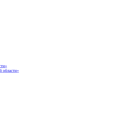
сти»
й области»
От каче