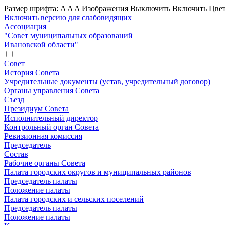
Размер шрифта:
A
A
A
Изображения
Выключить
Включить
Цвет
Включить версию для слабовидящих
Ассоциация
"Совет муниципальных образований
Ивановской области"
Совет
История Совета
Учредительные документы (устав, учредительный договор)
Органы управления Совета
Съезд
Президиум Совета
Исполнительный директор
Контрольный орган Совета
Ревизионная комиссия
Председатель
Состав
Рабочие органы Совета
Палата городских округов и муниципальных районов
Председатель палаты
Положение палаты
Палата городских и сельских поселений
Председатель палаты
Положение палаты