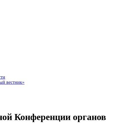
ное - уровень жизни граждан России
сти
ный вестник»
Владимир Путин
дной Конференции органов