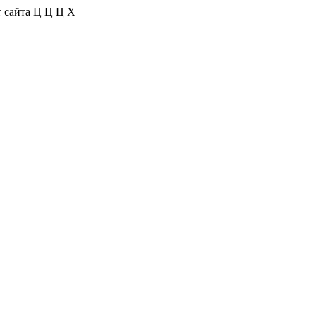
 сайта
Ц
Ц
Ц
Х