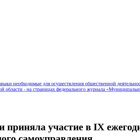
зависит глав
навыки необходимые для осуществления общественной деятельно
ой области - на страницах федерального журнала «Муниципаль
и приняла участие в IX ежего
ного самоуправления