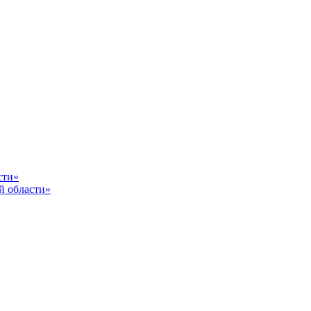
сти»
й области»
От каче