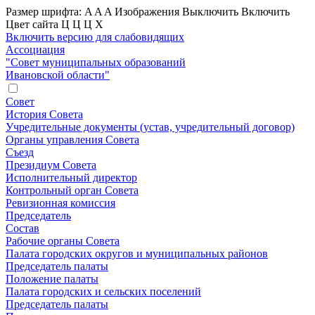
Размер шрифта:
A
A
A
Изображения
Выключить
Включить
Цвет сайта
Ц
Ц
Ц
Х
Включить версию для слабовидящих
Ассоциация
"Совет муниципальных образований
Ивановской области"
Совет
История Совета
Учредительные документы (устав, учредительный договор)
Органы управления Совета
Съезд
Президиум Совета
Исполнительный директор
Контрольный орган Совета
Ревизионная комиссия
Председатель
Состав
Рабочие органы Совета
Палата городских округов и муниципальных районов
Председатель палаты
Положение палаты
Палата городских и сельских поселений
Председатель палаты