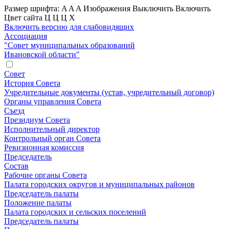
Размер шрифта:
A
A
A
Изображения
Выключить
Включить
Цвет сайта
Ц
Ц
Ц
Х
Включить версию для слабовидящих
Ассоциация
"Совет муниципальных образований
Ивановской области"
Совет
История Совета
Учредительные документы (устав, учредительный договор)
Органы управления Совета
Съезд
Президиум Совета
Исполнительный директор
Контрольный орган Совета
Ревизионная комиссия
Председатель
Состав
Рабочие органы Совета
Палата городских округов и муниципальных районов
Председатель палаты
Положение палаты
Палата городских и сельских поселений
Председатель палаты