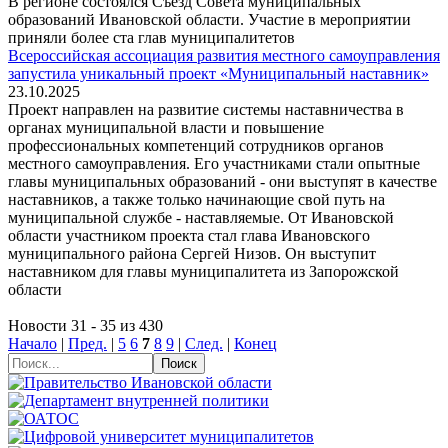
В регионе состоялся Съезд Совета муниципальных
образований Ивановской области. Участие в мероприятии
приняли более ста глав муниципалитетов
Всероссийская ассоциация развития местного самоуправления
запустила уникальный проект «Муниципальный наставник»
23.10.2025
Проект направлен на развитие системы наставничества в
органах муниципальной власти и повышение
профессиональных компетенций сотрудников органов
местного самоуправления. Его участниками стали опытные
главы муниципальных образований - они выступят в качестве
наставников, а также только начинающие свой путь на
муниципальной службе - наставляемые. От Ивановской
области участником проекта стал глава Ивановского
муниципального района Сергей Низов. Он выступит
наставником для главы муниципалитета из Запорожской
области
Новости 31 - 35 из 430
Начало
|
Пред.
|
5
6
7
8
9
|
След.
|
Конец