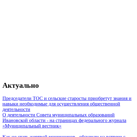
От качества работы муниципального
зависит главное - уровень жизни гр
Актуально
Председатели ТОС и сельские старосты приобретут знания и
навыки необходимые для осуществления общественной
деятельности
О деятельности Совета муниципальных образований
Владимир Путин
Ивановской области - на страницах федерального журнала
«Муниципальный вестник»
Как не стать жертвой мошенников - обсудили на встрече с